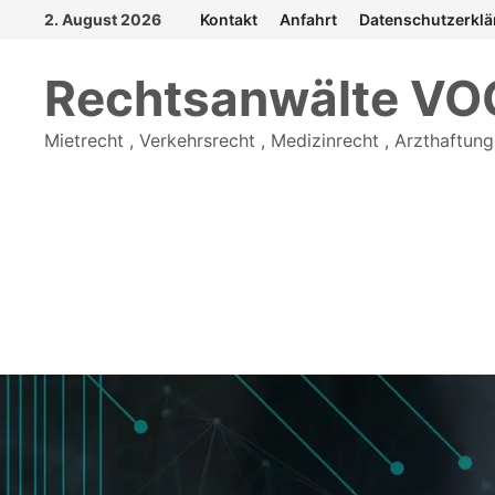
Zurück
2. August 2026
Kontakt
Anfahrt
Datenschutzerkl
zum
Inhalt
Rechtsanwälte V
Mietrecht , Verkehrsrecht , Medizinrecht , Arzthaftung